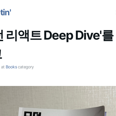
in'
 리액트 Deep Dive'를
고
at
Books
category