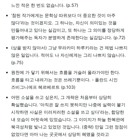
느낀 적은 한 번도 없습니다. (p.57)
'참된 작가에게는 문학상 따위보다 더 중요한 것이 아주
많다'라는 것이겠지요. 그 하나는, 자신이 의미있는 것을
만들어내고 있다는 실감이고, 또 하나는 그 의미를 정당하게
평가해주는 독자가 분명하게 존재한다는 실감입니다. (p.72)
(상을 받지 않아서) 그냥 무라카미 하루키라는 건 제법 나쁘지
않은 일입니다. 적어도 나 자신에게는 그리 나쁘지 않습니다.
(p.75)
원천에 가 닿기 위해서는 흐름을 거슬러 올라가야만 한다.
흐름을 타고 내려가는 것은 쓰레기뿐이다. - 폴란드 시인
즈비그니에프 헤르베르트 (p.103)
어떤 소설을 쓰고 싶은지, 그 개략은 처음부터 상당히
확실했습니다. '아직은 잘 쓰지 못하지만 나중에 실력이 붙기
시작하면 사실은 이러저러한 소설을 쓰고 싶다'라는, 합당한
내 모습이 머릿속에 있었습니다. 그 이미지가 하늘 한복판에
북극성처럼 빛나고 있었던 것입니다. (중략) 만일 그런 정점이
없었다면 아마 나는 곳곳에서 상당히 헤맸을 것라고