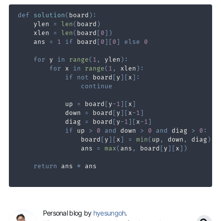
def
solution
(
board
)
:
    ylen 
=
len
(
board
)
    xlen 
=
len
(
board
[
0
]
)
    ans 
=
1
if
 board
[
0
]
[
0
]
else
0
for
 y 
in
range
(
1
,
 ylen
)
:
for
 x 
in
range
(
1
,
 xlen
)
:
if
not
 board
[
y
]
[
x
]
:
continue
            up 
=
 board
[
y
-
1
]
[
x
]
            down 
=
 board
[
y
]
[
x
-
1
]
            diag 
=
 board
[
y
-
1
]
[
x
-
1
]
if
 up 
>
0
and
 down 
>
0
and
 diag 
>
0
:
                board
[
y
]
[
x
]
=
min
(
up
,
 down
,
 diag
)
+
                ans 
=
max
(
ans
,
 board
[
y
]
[
x
]
)
return
 ans 
*
Personal blog by
hyesungoh
.