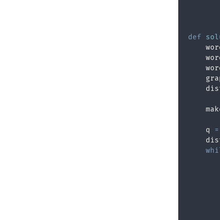
       
       
def
sol
    wor
    wor
    wor
    gra
    dis
    mak
    q 
=
    dis
whi
       