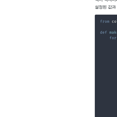
설정된 값과
from
 co
def
mak
for
       
       
       
       