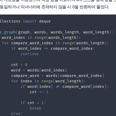
 동일하거나 딕셔너리에 존재하지 않을 시 0을 반환하여 풀었다.
llections 
import
e_graph
(
graph
,
 words
,
 words_length
,
 word_length
)
:
 word_index 
in
range
(
words_length
)
:
for
 compare_word_index 
in
range
(
words_length
)
:
if
 word_index 
==
 compare_word_index
:
continue
     cnt 
=
0
     word 
=
 words
[
word_index
]
     compare_word 
=
 words
[
compare_word_index
]
for
 index 
in
range
(
word_length
)
:
if
 word
[
index
]
!=
 compare_word
[
index
]
:
             cnt 
+=
1
if
 cnt 
>
1
:
break
else
: