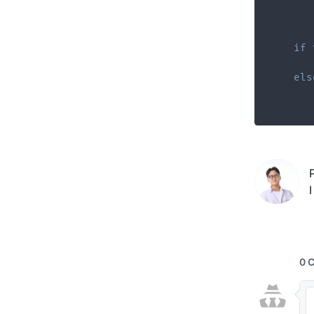
       
       
if
 
els
I