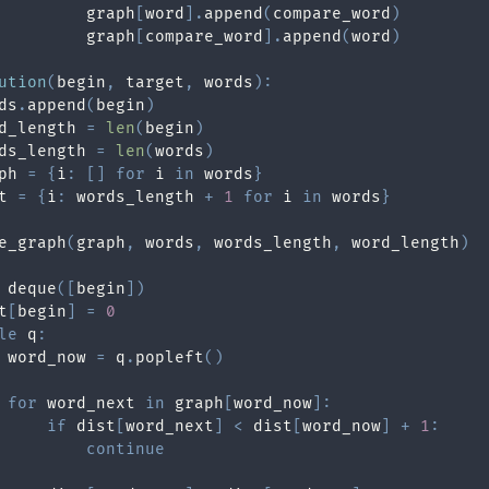
         graph
[
word
]
.
append
(
compare_word
)
         graph
[
compare_word
]
.
append
(
word
)
ution
(
begin
,
 target
,
 words
)
:
ds
.
append
(
begin
)
d_length 
=
len
(
begin
)
ds_length 
=
len
(
words
)
ph 
=
{
i
:
[
]
for
 i 
in
 words
}
t 
=
{
i
:
 words_length 
+
1
for
 i 
in
 words
}
e_graph
(
graph
,
 words
,
 words_length
,
 word_length
)
 deque
(
[
begin
]
)
t
[
begin
]
=
0
le
 q
:
 word_now 
=
 q
.
popleft
(
)
for
 word_next 
in
 graph
[
word_now
]
:
if
 dist
[
word_next
]
<
 dist
[
word_now
]
+
1
:
continue