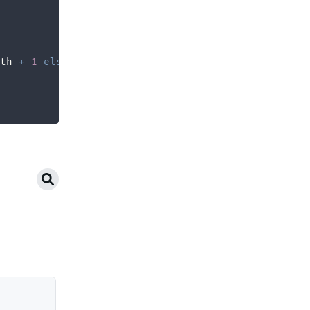
th 
+
1
else
0