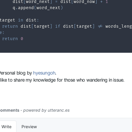
     dist
[
word_next
]
=
 dist
[
word_now
]
+
1
     q
.
append
(
word_next
)
target 
in
 dist
:
return
 dist
[
target
]
if
 dist
[
target
]
!=
 words_leng
e
:
return
0
Personal blog by
hyesungoh
.
 like to share my knowledge for those who wandering in issue.