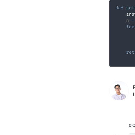
def
sol
    ans
    n 
=
for
       
ret
I