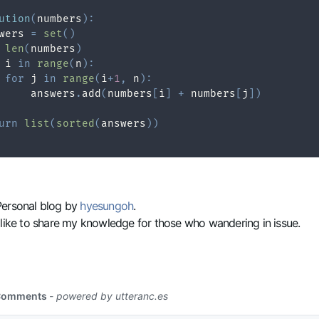
ution
(
numbers
)
:
wers 
=
set
(
)
len
(
numbers
)
 i 
in
range
(
n
)
:
for
 j 
in
range
(
i
+
1
,
 n
)
:
     answers
.
add
(
numbers
[
i
]
+
 numbers
[
j
]
)
urn
list
(
sorted
(
answers
)
)
Personal blog by
hyesungoh
.
 like to share my knowledge for those who wandering in issue.