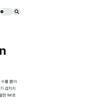
n
 수를 뽑아
스가 겹치지
 list로