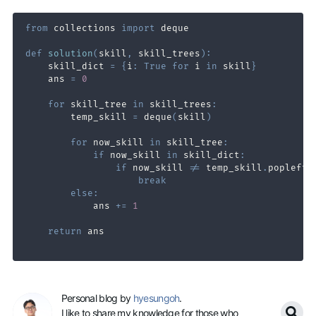
from
 collections 
import
def
solution
(
skill
,
 skill_trees
)
:
    skill_dict 
=
{
i
:
True
for
 i 
in
 skill
}
    ans 
=
0
for
 skill_tree 
in
 skill_trees
:
        temp_skill 
=
 deque
(
skill
)
for
 now_skill 
in
 skill_tree
:
if
 now_skill 
in
 skill_dict
:
if
 now_skill 
!=
 temp_skill
.
popleft
(
break
else
:
            ans 
+=
1
return
Personal blog by
hyesungoh
.
I like to share my knowledge for those who