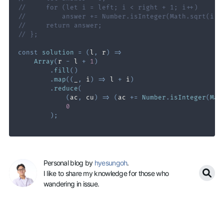
//     for (let i = left; i < right + 1; i++)
//         answer += Number.isInteger(Math.sqrt(i))
//     return answer;
// };
const
solution
=
(
l
,
 r
)
=>
Array
(
r 
-
 l 
+
1
)
.
fill
(
)
.
map
(
(
_
,
 i
)
=>
 l 
+
 i
)
.
reduce
(
(
ac
,
 cu
)
=>
(
ac 
+=
Number
.
isInteger
(
Mat
0
)
;
Personal blog by
hyesungoh
.
I like to share my knowledge for those who
wandering in issue.