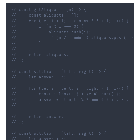
// const getAliquot = (n) => {
//     const aliquots = [];
//     for (let i = 1; i < n ** 0.5 + 1; i++) {
//         if (n % i === 0) {
//             aliquots.push(i);
//             if (n / i !== i) aliquots.push(n / i
//         }
//     }
//     return aliquots;
// };
// const solution = (left, right) => {
//     let answer = 0;
//     for (let i = left; i < right + 1; i++) {
//         const { length } = getAliquot(i);
//         answer += length % 2 === 0 ? i : -i;
//     }
//     return answer;
// };
// const solution = (left, right) => {
//     let answer = 0;