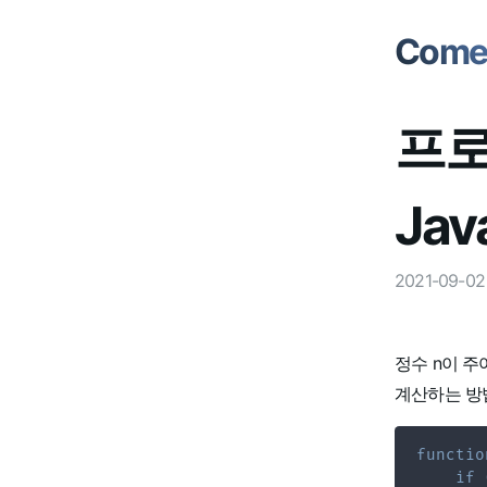
Comet
프로
Jav
2021-09-02
정수 n이 주
계산하는 방
functio
if