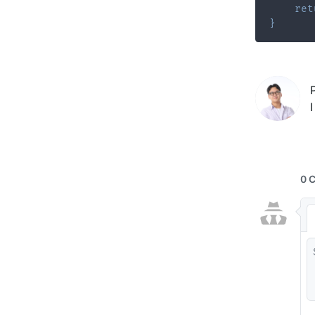
ret
}
I