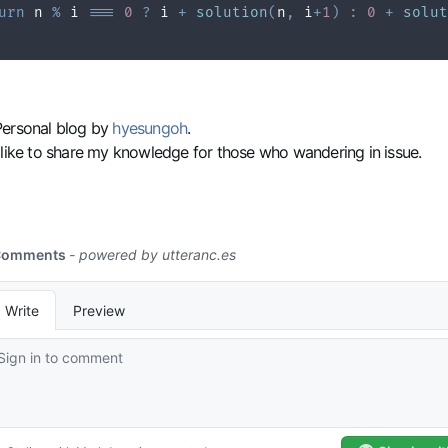
urn
 n 
%
 i 
===
0
?
 i 
+
solution
(
n
,
 i
+
1
)
:
0
+
solut
Personal blog by
hyesungoh
.
 like to share my knowledge for those who wandering in issue.