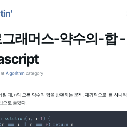
in'
그래머스-약수의-합 -
ascript
at
Algorithm
category
어질 때, n의 모든 약수의 합을 반환하는 문제. 재귀적으로 i를 하나씩
법으로 풀었다.
n
solution
(
n
,
 i
=
1
)
{
(
n 
===
 i 
||
 n 
===
0
)
return