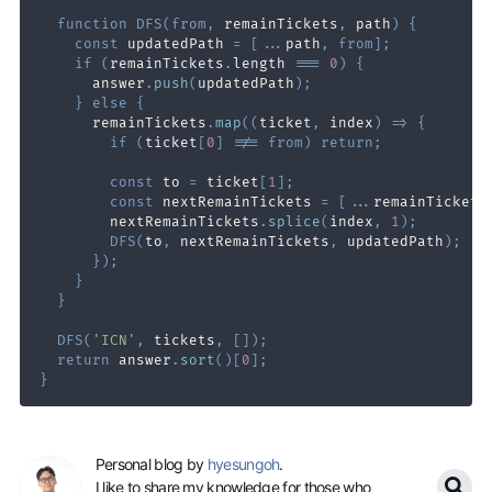
function
DFS
(
from
,
 remainTickets
,
 path
)
{
const
 updatedPath 
=
[
...
path
,
from
]
;
if
(
remainTickets
.
length
===
0
)
{
      answer
.
push
(
updatedPath
)
;
}
else
{
      remainTickets
.
map
(
(
ticket
,
 index
)
=>
{
if
(
ticket
[
0
]
!==
from
)
return
;
const
 to 
=
 ticket
[
1
]
;
const
 nextRemainTickets 
=
[
...
remainTickets
        nextRemainTickets
.
splice
(
index
,
1
)
;
DFS
(
to
,
 nextRemainTickets
,
 updatedPath
)
;
}
)
;
}
}
DFS
(
'ICN'
,
 tickets
,
[
]
)
;
return
 answer
.
sort
(
)
[
0
]
;
}
Personal blog by
hyesungoh
.
I like to share my knowledge for those who