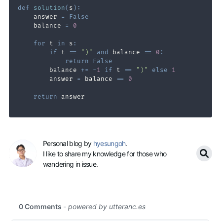
def
solution
(
s
)
:
    answer 
=
False
    balance 
=
0
for
 t 
in
 s
:
if
 t 
==
")"
and
 balance 
==
0
:
return
False
        balance 
+=
-
1
if
 t 
==
")"
else
1
        answer 
=
 balance 
==
0
return
Personal blog by
hyesungoh
.
I like to share my knowledge for those who
wandering in issue.