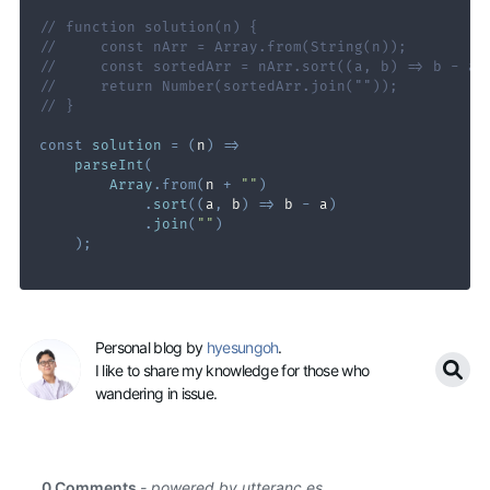
// function solution(n) {
//     const nArr = Array.from(String(n));
//     const sortedArr = nArr.sort((a, b) => b - a)
//     return Number(sortedArr.join(""));
// }
const
solution
=
(
n
)
=>
parseInt
(
Array
.
from
(
n 
+
""
)
.
sort
(
(
a
,
 b
)
=>
 b 
-
 a
)
.
join
(
""
)
)
;
Personal blog by
hyesungoh
.
I like to share my knowledge for those who
wandering in issue.