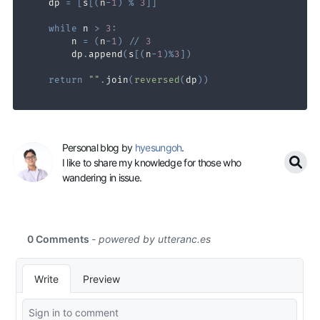
    dp 
=
[
s
[
(
n
-
1
)
%
3
]
]
while
 n 
>
3
:
        n 
=
(
n
-
1
)
//
3
        dp
.
append
(
s
[
(
n
-
1
)
%
3
]
)
return
""
.
join
(
reversed
(
dp
)
)
Personal blog by
hyesungoh
.
I like to share my knowledge for those who
wandering in issue.