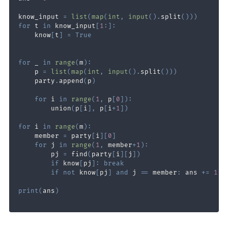
know_input 
=
list
(
map
(
int
,
input
(
)
.
split
(
)
)
)
for
 t 
in
 know_input
[
1
:
]
:
    know
[
t
]
=
True
for
 _ 
in
range
(
m
)
:
    p 
=
list
(
map
(
int
,
input
(
)
.
split
(
)
)
)
    party
.
append
(
p
)
for
 i 
in
range
(
1
,
 p
[
0
]
)
:
        union
(
p
[
i
]
,
 p
[
i
+
1
]
)
for
 i 
in
range
(
m
)
:
    member 
=
 party
[
i
]
[
0
]
for
 j 
in
range
(
1
,
 member
+
1
)
:
        pj 
=
 find
(
party
[
i
]
[
j
]
)
if
 know
[
pj
]
:
break
if
not
 know
[
pj
]
and
 j 
==
 member
:
 ans 
+=
1
print
(
ans
)