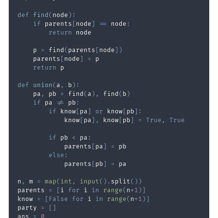
def
find
(
node
)
:
if
 parents
[
node
]
==
 node
:
return
    p 
=
 find
(
parents
[
node
]
)
    parents
[
node
]
=
return
def
union
(
a
,
 b
)
:
    pa
,
 pb 
=
 find
(
a
)
,
 find
(
b
)
if
 pa 
!=
 pb
:
if
 know
[
pa
]
or
 know
[
pb
]
:
            know
[
pa
]
,
 know
[
pb
]
=
True
,
True
if
 pb 
<
 pa
:
            parents
[
pa
]
=
else
:
            parents
[
pb
]
=
n
,
 m 
=
map
(
int
,
input
(
)
.
split
(
)
)
parents 
=
[
i 
for
 i 
in
range
(
n
+
1
)
]
know 
=
[
False
for
 i 
in
range
(
n
+
1
)
]
party 
=
[
]
ans 
=
0