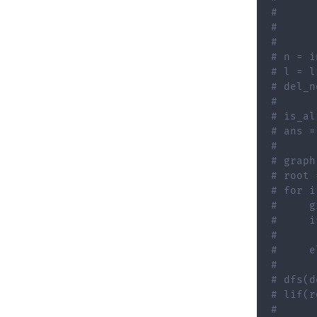
#      
#      
#
# n = i
# l = l
# del_n
#
# is_al
# ans =
#
# graph
# root 
# for i
#     g
#     i
#      
#     e
#      
# dfs(d
# lif(r
#