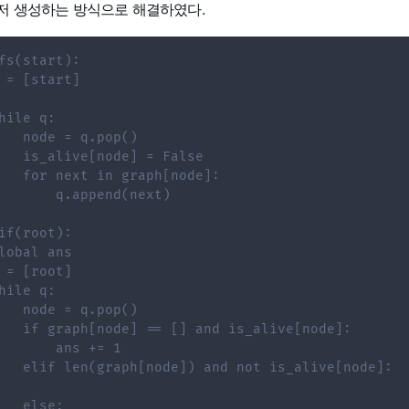
저 생성하는 방식으로 해결하였다.
fs(start):
 = [start]
hile q:
   node = q.pop()
   is_alive[node] = False
   for next in graph[node]:
       q.append(next)
if(root):
lobal ans
 = [root]
hile q:
   node = q.pop()
   if graph[node] == [] and is_alive[node]:
       ans += 1
   elif len(graph[node]) and not is_alive[node]:
   else: