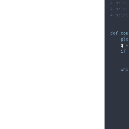
# print
# print
# print
def
cou
glo
    q 
=
if
 
       
whi
       
       
       