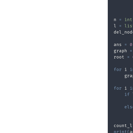
       
n 
=
int
l 
=
lis
del_nod
ans 
=
0
graph 
=
root 
=
for
 i 
i
    gra
for
 i 
i
if
 
       
els
       
count_l
print
(
a