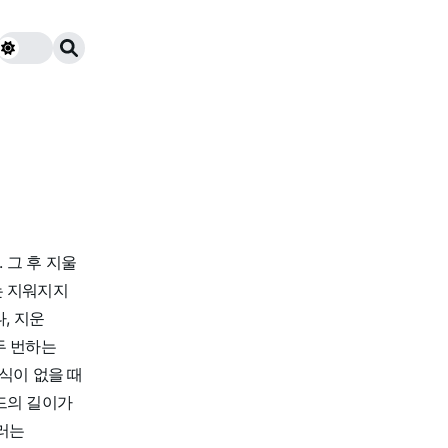
 그 후 지울
는 지워지지
, 지운
두 번하는
자식이 없을 때
드의 길이가
러는