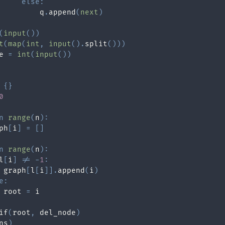
else
:
         q
.
append
(
next
)
(
input
(
)
)
t
(
map
(
int
,
input
(
)
.
split
(
)
)
)
e 
=
int
(
input
(
)
)
{
}
0
n
range
(
n
)
:
ph
[
i
]
=
[
]
n
range
(
n
)
:
l
[
i
]
!=
-
1
:
 graph
[
l
[
i
]
]
.
append
(
i
)
e
:
 root 
=
if
(
root
,
 del_node
)
ns
)