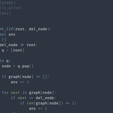
(graph)
(is_alive)
(ans)
nt_lif
(
root
,
 del_node
)
:
bal
[
]
del_node 
!=
 root
:
 q 
=
[
root
]
le
 q
:
 node 
=
 q
.
pop
(
)
if
 graph
[
node
]
==
[
]
:
     ans 
+=
1
for
next
in
 graph
[
node
]
:
if
next
==
 del_node
:
if
len
(
graph
[
node
]
)
==
1
:
             ans 
+=
1