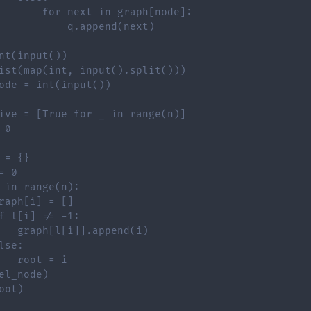
       for next in graph[node]:
           q.append(next)
nt(input())
ist(map(int, input().split()))
ode = int(input())
ive = [True for _ in range(n)]
 0
 = {}
= 0
 in range(n):
raph[i] = []
f l[i] != -1:
   graph[l[i]].append(i)
lse:
   root = i
el_node)
oot)