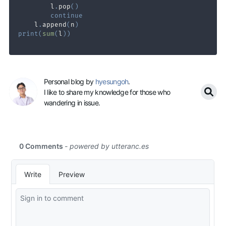
        l
.
pop
(
)
continue
    l
.
append
(
n
)
print
(
sum
(
l
)
)
Personal blog by
hyesungoh
.
I like to share my knowledge for those who
wandering in issue.