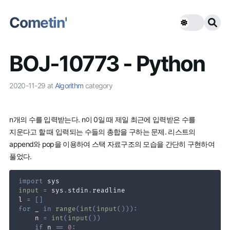
Cometin'
BOJ-10773 - Python
2020-11-29
at
Algorithm
category
n개의 수를 입력받는다. n이 0일 때 제일 최근에 입력받은 수를
지운다고 할 때 입력되는 수들의 총합을 구하는 문제. 리스트의
append와 pop을 이용하여 스택 자료구조의 모습을 간단히 구현하여
풀었다.
import
input
=
 sys
.
stdin
.
l 
=
[
]
for
 _ 
in
range
(
int
(
input
(
)
)
)
:
    n 
=
int
(
input
(
)
)
if
 n 
==
0
: