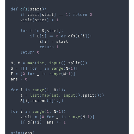
def
dfs
(
start
)
:
if
 visit
[
start
]
==
1
:
return
0
    visit
[
start
]
=
1
for
 i 
in
 S
[
start
]
:
if
 E
[
i
]
==
0
or
 dfs
(
E
[
i
]
)
:
            E
[
i
]
=
return
1
return
0
N
,
 M 
=
map
(
int
,
input
(
)
.
split
(
)
)
S 
=
[
[
]
for
 _ 
in
range
(
N
+
1
)
]
E 
=
[
0
for
 _ 
in
range
(
M
+
1
)
]
ans 
=
0
for
 i 
in
range
(
1
,
 N
+
1
)
:
    t 
=
list
(
map
(
int
,
input
(
)
.
split
(
)
)
)
    S
[
i
]
.
extend
(
t
[
1
:
]
)
for
 i 
in
range
(
1
,
 N
+
1
)
:
    visit 
=
[
0
for
 _ 
in
range
(
N
+
1
)
]
if
 dfs
(
i
)
:
 ans 
+=
1
print
(
ans
)