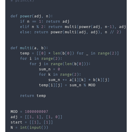
# print(x)
def
power
(
adj
,
 n
)
:
if
 n 
==
1
:
return
elif
 n 
%
2
:
return
 multi
(
power
(
adj
,
 n
-
1
)
,
 adj
)
else
:
return
 power
(
multi
(
adj
,
 adj
)
,
 n 
//
2
)
def
multi
(
a
,
 b
)
:
    temp 
=
[
[
0
]
*
len
(
b
[
0
]
)
for
 _ 
in
range
(
2
)
]
for
 i 
in
range
(
2
)
:
for
 j 
in
range
(
len
(
b
[
0
]
)
)
:
            sum_n 
=
0
for
 k 
in
range
(
2
)
:
                sum_n 
+=
 a
[
i
]
[
k
]
*
 b
[
k
]
[
j
]
            temp
[
i
]
[
j
]
=
 sum_n 
%
return
MOD 
=
1000000007
adj 
=
[
[
1
,
1
]
,
[
1
,
0
]
]
start 
=
[
[
1
]
,
[
1
]
]
N 
=
int
(
input
(
)
)