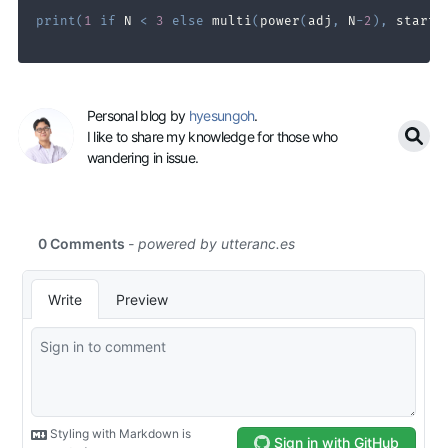
print
(
1
if
 N 
<
3
else
 multi
(
power
(
adj
,
 N
-
2
)
,
 start
)
Personal blog by
hyesungoh
.
I like to share my knowledge for those who
wandering in issue.