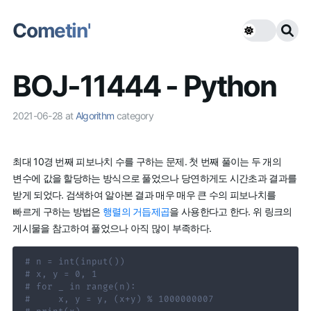
Cometin'
BOJ-11444 - Python
2021-06-28
at
Algorithm
category
최대 10경 번째 피보나치 수를 구하는 문제. 첫 번째 풀이는 두 개의
변수에 값을 할당하는 방식으로 풀었으나 당연하게도 시간초과 결과를
받게 되었다. 검색하여 알아본 결과 매우 매우 큰 수의 피보나치를
빠르게 구하는 방법은
행렬의 거듭제곱
을 사용한다고 한다. 위 링크의
게시물을 참고하여 풀었으나 아직 많이 부족하다.
# n = int(input())
# x, y = 0, 1
# for _ in range(n):
#     x, y = y, (x+y) % 1000000007