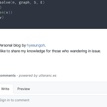
solve
(
n
,
 graph
,
 S
,
 E
)
)
en
(
v
)
)
v
)
Personal blog by
hyesungoh
.
 like to share my knowledge for those who wandering in issue.