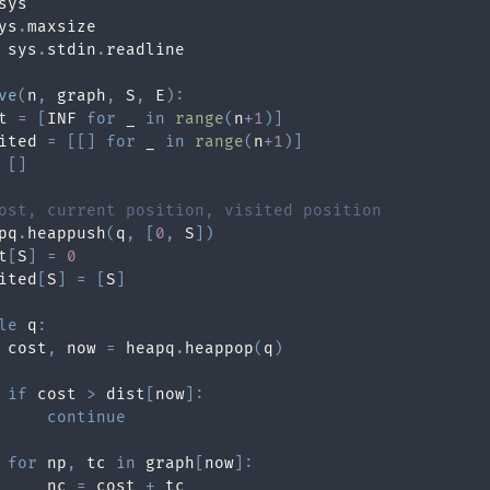
ys
.
 sys
.
stdin
.
ve
(
n
,
 graph
,
 S
,
 E
)
:
t 
=
[
INF 
for
 _ 
in
range
(
n
+
1
)
]
ited 
=
[
[
]
for
 _ 
in
range
(
n
+
1
)
]
[
]
ost, current position, visited position
pq
.
heappush
(
q
,
[
0
,
 S
]
)
t
[
S
]
=
0
ited
[
S
]
=
[
S
]
le
 q
:
 cost
,
 now 
=
 heapq
.
heappop
(
q
)
if
 cost 
>
 dist
[
now
]
:
continue
for
 np
,
 tc 
in
 graph
[
now
]
:
     nc 
=
 cost 
+