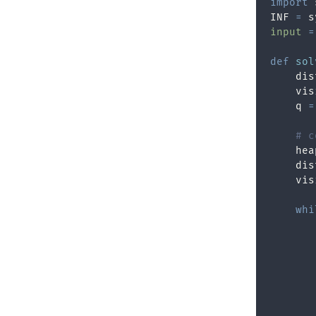
import
INF 
=
 s
input
=
def
sol
    dis
    vis
    q 
=
# c
    hea
    dis
    vis
whi
       
       