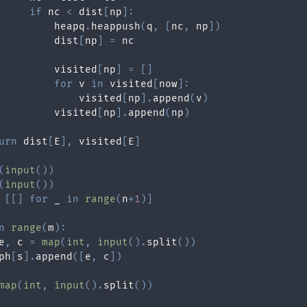
if
 nc 
<
 dist
[
np
]
:
         heapq
.
heappush
(
q
,
[
nc
,
 np
]
)
         dist
[
np
]
=
         visited
[
np
]
=
[
]
for
 v 
in
 visited
[
now
]
:
             visited
[
np
]
.
append
(
v
)
         visited
[
np
]
.
append
(
np
)
urn
 dist
[
E
]
,
 visited
[
E
]
(
input
(
)
)
(
input
(
)
)
[
[
]
for
 _ 
in
range
(
n
+
1
)
]
n
range
(
m
)
:
e
,
 c 
=
map
(
int
,
input
(
)
.
split
(
)
)
ph
[
s
]
.
append
(
[
e
,
 c
]
)
map
(
int
,
input
(
)
.
split
(
)
)