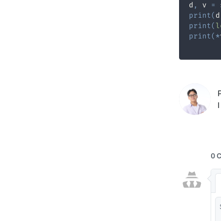
d
,
 v 
=
 
print
(
d
print
(
l
print
(
*
I