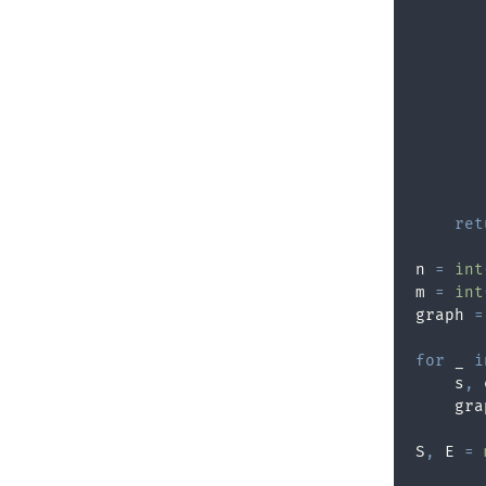
       
       
       
       
       
ret
n 
=
int
m 
=
int
graph 
=
for
 _ 
i
    s
,
 
    gra
S
,
 E 
=