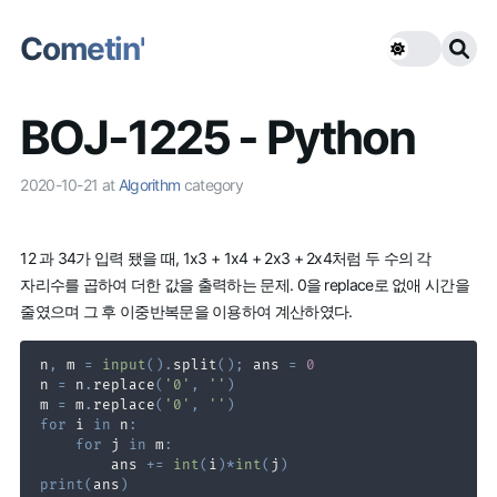
Cometin'
BOJ-1225 - Python
2020-10-21
at
Algorithm
category
12 과 34가 입력 됐을 때, 1x3 + 1x4 + 2x3 + 2x4처럼 두 수의 각
자리수를 곱하여 더한 값을 출력하는 문제. 0을 replace로 없애 시간을
줄였으며 그 후 이중반복문을 이용하여 계산하였다.
n
,
 m 
=
input
(
)
.
split
(
)
;
 ans 
=
0
n 
=
 n
.
replace
(
'0'
,
''
)
m 
=
 m
.
replace
(
'0'
,
''
)
for
 i 
in
 n
:
for
 j 
in
 m
:
        ans 
+=
int
(
i
)
*
int
(
j
)
print
(
ans
)