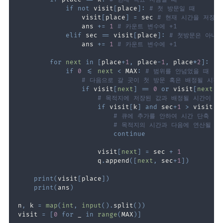
if
not
 visit
[
place
]
:
# 첫 방문일 때
                visit
[
place
]
=
 sec 
# 현재 시간을 저장
                ans 
+=
1
# 카운트 변수에 +1
elif
 sec 
==
 visit
[
place
]
:
# 첫방문은 아니
                ans 
+=
1
# 카운트 변수에 +1
for
next
in
[
place
+
1
,
 place
-
1
,
 place
*
2
]
:
if
0
<=
next
<
 MAX
:
# 범위를 안넘었을 때
# 다음으로 갈 곳이 첫 방문 혹은 배정될 시간
if
 visit
[
next
]
==
0
or
 visit
[
next
]
# 목적지에 저장된 값과 배정될 시간이 다
if
 visit
[
k
]
and
 sec
+
1
>
 visit
[
n
# 큐에 추가를 안하여 시간 단축
# 목적지의 시간과 다음에 연산될 시
continue
                    visit
[
next
]
=
 sec 
+
1
                    q
.
append
(
[
next
,
 sec
+
1
]
)
print
(
visit
[
place
]
)
print
(
ans
)
n
,
 k 
=
map
(
int
,
input
(
)
.
split
(
)
)
visit 
=
[
0
for
 _ 
in
range
(
MAX
)
]