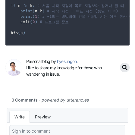
if
 n 
>=
 k
:
# 처음 시작 지점이 목표 지점보다 같거나 클 때
print
(
n
-
k
)
# 시작 지점 - 목표 지점 (동일 시 0)
print
(
1
)
# -1되는 방법밖에 없음 (동일 시는 아무 연산 안
    exit
(
0
)
# 프로그램 종료
bfs
(
n
)
Personal blog by
hyesungoh
.
I like to share my knowledge for those who
wandering in issue.