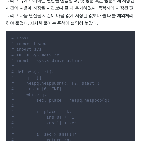
그리고 큐에 추가하는 연산을 실행할 때, 첫 방문 혹은 방문지에 저장된
시간이 다음에 저장될 시간보다 클 때 추가하였다. 목적지에 저장된 값
그리고 다음 연산될 시간이 다음 값에 저장된 값보다 클 때를 예외처리
하여 풀었다. 자세한 풀이는 주석에 설명해 놓았다.
# 12851
# import heapq
# import sys
# INF = sys.maxsize
# input = sys.stdin.readline
#
# def bfs(start):
#     q = []
#     heapq.heappush(q, [0, start])
#     ans = [0, INF]
#     while q:
#         sec, place = heapq.heappop(q)
#
#         if place == k:
#             ans[0] += 1
#             ans[1] = sec
#
#         if sec > ans[1]:
#             return ans