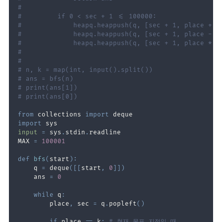
#
#         if 0 < sec + 1 <= 100000:
#             heapq.heappush(q, [sec + 1, place + 1
#             heapq.heappush(q, [sec + 1, place - 1
#             heapq.heappush(q, [sec + 1, place * 2
#
#
# n, k = map(int, input().split())
# ans = bfs(n)
# print(ans[1])
# print(ans[0])
from
 collections 
import
import
input
=
 sys
.
stdin
.
MAX 
=
100001
def
bfs
(
start
)
:
    q 
=
 deque
(
[
[
start
,
0
]
]
)
    ans 
=
0
while
 q
:
        place
,
 sec 
=
 q
.
popleft
(
)
if
 place 
==
 k
:
# 현재 목표 지점일 때