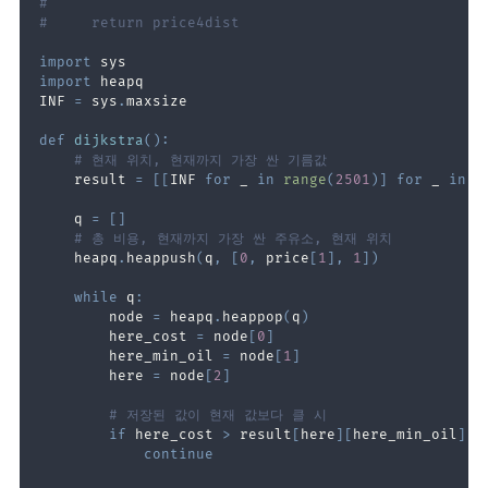
#
#     return price4dist
import
import
INF 
=
 sys
.
def
dijkstra
(
)
:
# 현재 위치, 현재까지 가장 싼 기름값
    result 
=
[
[
INF 
for
 _ 
in
range
(
2501
)
]
for
 _ 
in
r
    q 
=
[
]
# 총 비용, 현재까지 가장 싼 주유소, 현재 위치
    heapq
.
heappush
(
q
,
[
0
,
 price
[
1
]
,
1
]
)
while
 q
:
        node 
=
 heapq
.
heappop
(
q
)
        here_cost 
=
 node
[
0
]
        here_min_oil 
=
 node
[
1
]
        here 
=
 node
[
2
]
# 저장된 값이 현재 값보다 클 시
if
 here_cost 
>
 result
[
here
]
[
here_min_oil
]
:
continue