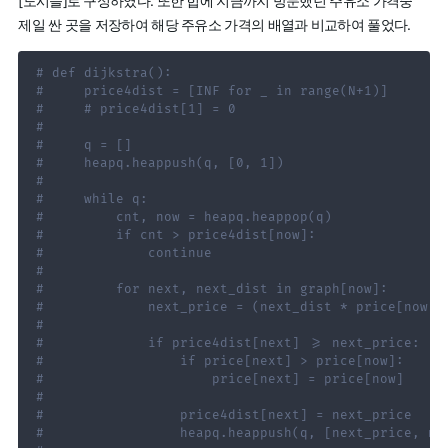
[도시들]로 구성하였다. 또한 힙에 지금까지 방문했던 주유소 가격중
제일 싼 곳을 저장하여 해당 주유소 가격의 배열과 비교하여 풀었다.
# def dijkstra():
#     price4dist = [INF for _ in range(N+1)]
#     # price4dist[1] = 0
#
#     q = []
#     heapq.heappush(q, [0, 1])
#
#     while q:
#         cnt, now = heapq.heappop(q)
#         if cnt > price4dist[now]:
#             continue
#
#         for next, next_dist in graph[now]:
#             next_price = (next_dist * price[now])
#
#             if price4dist[next] >= next_price:
#                 if price[next] > price[now]:
#                     price[next] = price[now]
#
#                 price4dist[next] = next_price
#                 heapq.heappush(q, [next_price, ne