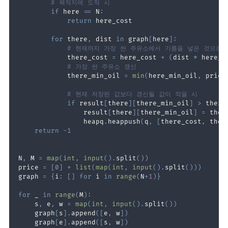
# 목적지에 도착 시
if
 here 
==
 N
:
return
for
 there
,
 dist 
in
 graph
[
here
]
:
# 현재까지 가장 싼 주유소에서 기름을 넣은 것으로 
            there_cost 
=
 here_cost 
+
(
dist 
*
 here_m
# 가장 싼 주유소 갱신
            there_min_oil 
=
min
(
here_min_oil
,
 price
# 현재 저장된 값보다 갱신될 값이 작을 시
if
 result
[
there
]
[
there_min_oil
]
>
 there
                result
[
there
]
[
there_min_oil
]
=
                heapq
.
heappush
(
q
,
[
there_cost
,
 ther
return
-
1
N
,
 M 
=
map
(
int
,
input
(
)
.
split
(
)
)
price 
=
[
0
]
+
list
(
map
(
int
,
input
(
)
.
split
(
)
)
)
graph 
=
{
i
:
[
]
for
 i 
in
range
(
N
+
1
)
}
for
 _ 
in
range
(
M
)
:
    s
,
 e
,
 w 
=
map
(
int
,
input
(
)
.
split
(
)
)
    graph
[
s
]
.
append
(
[
e
,
 w
]
)
    graph
[
e
]
.
append
(
[
s
,
 w
]
)