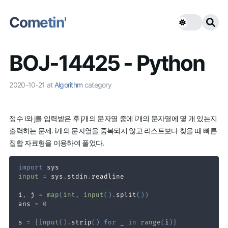
Cometin'
BOJ-14425 - Python
2020-10-21
at
Algorithm
category
정수 i와 j를 입력받은 후 j개의 문자열 중에 i개의 문자열에 몇 개 있는지
출력하는 문제. i개의 문자열을 중복되지 않고 리스트보다 찾을 때 빠른
집합 자료형을 이용하여 풀었다.
import
input
=
 sys
.
stdin
.
i
,
 j 
=
map
(
int
,
input
(
)
.
split
(
)
)
ans 
=
0
s 
=
{
input
(
)
.
strip
(
)
for
 _ 
in
range
(
i
)
}