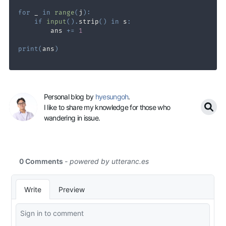
for
 _ 
in
range
(
j
)
:
if
input
(
)
.
strip
(
)
in
 s
:
        ans 
+=
1
print
(
ans
)
Personal blog by
hyesungoh
.
I like to share my knowledge for those who
wandering in issue.