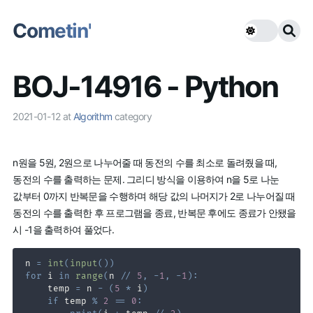
Cometin'
BOJ-14916 - Python
2021-01-12
at
Algorithm
category
n원을 5원, 2원으로 나누어줄 때 동전의 수를 최소로 돌려줬을 때,
동전의 수를 출력하는 문제. 그리디 방식을 이용하여 n을 5로 나눈
값부터 0까지 반복문을 수행하며 해당 값의 나머지가 2로 나누어질 때
동전의 수를 출력한 후 프로그램을 종료, 반복문 후에도 종료가 안됐을
시 -1을 출력하여 풀었다.
n 
=
int
(
input
(
)
)
for
 i 
in
range
(
n 
//
5
,
-
1
,
-
1
)
:
    temp 
=
 n 
-
(
5
*
 i
)
if
 temp 
%
2
==
0
: