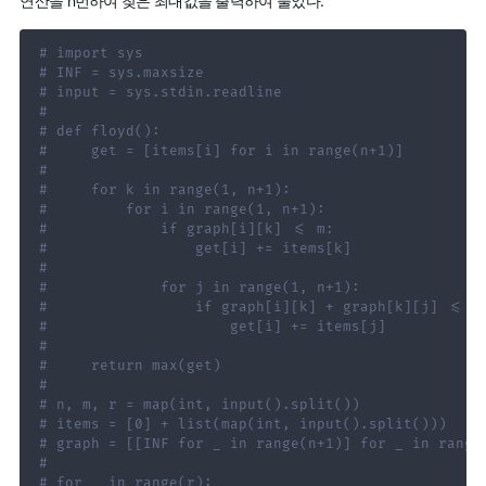
연산을 n번하여 찾은 최대값을 출력하여 풀었다.
# import sys
# INF = sys.maxsize
# input = sys.stdin.readline
#
# def floyd():
#     get = [items[i] for i in range(n+1)]
#
#     for k in range(1, n+1):
#         for i in range(1, n+1):
#             if graph[i][k] <= m:
#                 get[i] += items[k]
#
#             for j in range(1, n+1):
#                 if graph[i][k] + graph[k][j] <= m
#                     get[i] += items[j]
#
#     return max(get)
#
# n, m, r = map(int, input().split())
# items = [0] + list(map(int, input().split()))
# graph = [[INF for _ in range(n+1)] for _ in range
#
# for _ in range(r):