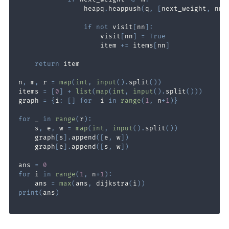
                heapq
.
heappush
(
q
,
[
next_weight
,
 nn
]
if
not
 visit
[
nn
]
:
                    visit
[
nn
]
=
True
                    item 
+=
 items
[
nn
]
return
n
,
 m
,
 r 
=
map
(
int
,
input
(
)
.
split
(
)
)
items 
=
[
0
]
+
list
(
map
(
int
,
input
(
)
.
split
(
)
)
)
graph 
=
{
i
:
[
]
for
  i 
in
range
(
1
,
 n
+
1
)
}
for
 _ 
in
range
(
r
)
:
    s
,
 e
,
 w 
=
map
(
int
,
input
(
)
.
split
(
)
)
    graph
[
s
]
.
append
(
[
e
,
 w
]
)
    graph
[
e
]
.
append
(
[
s
,
 w
]
)
ans 
=
0
for
 i 
in
range
(
1
,
 n
+
1
)
:
    ans 
=
max
(
ans
,
 dijkstra
(
i
)
)
print
(
ans
)