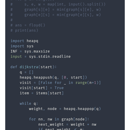
#     s, e, w = map(int, input().split())
#     graph[s][e] = min(graph[s][e], w)
#     graph[e][s] = min(graph[e][s], w)
#
# ans = floyd()
# print(ans)
import
import
INF 
=
 sys
.
input
=
 sys
.
stdin
.
def
dijkstra
(
start
)
:
    q 
=
[
]
    heapq
.
heappush
(
q
,
[
0
,
 start
]
)
    visit 
=
[
False
for
 _ 
in
range
(
n
+
1
)
]
    visit
[
start
]
=
True
    item 
=
 items
[
start
]
while
 q
:
        weight
,
 node 
=
 heapq
.
heappop
(
q
)
for
 nn
,
 nw 
in
 graph
[
node
]
:
            next_weight 
=
 weight 
+
if
 next_weight 
<=
 m
: