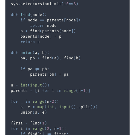
sys
.
setrecursionlimit
(
10
**
8
)
def
find
(
node
)
:
if
 node 
==
 parents
[
node
]
:
return
    p 
=
 find
(
parents
[
node
]
)
    parents
[
node
]
=
return
def
union
(
a
,
 b
)
:
    pa
,
 pb 
=
 find
(
a
)
,
 find
(
b
)
if
 pa 
!=
 pb
:
        parents
[
pb
]
=
n 
=
int
(
input
(
)
)
parents 
=
[
i 
for
 i 
in
range
(
n
+
1
)
]
for
 _ 
in
range
(
n
-
2
)
:
    s
,
 e 
=
map
(
int
,
input
(
)
.
split
(
)
)
    union
(
s
,
 e
)
first 
=
 find
(
1
)
for
 i 
in
range
(
2
,
 n
+
1
)
:
if
 find
(
i
)
!=
 first
: