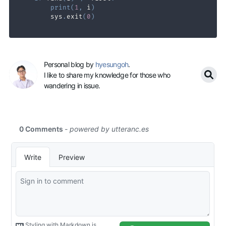
print
(
1
,
 i
)
        sys
.
exit
(
0
)
Personal blog by
hyesungoh
.
I like to share my knowledge for those who
wandering in issue.