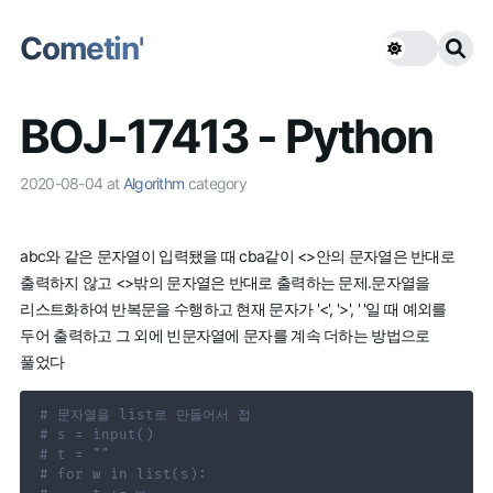
Cometin'
BOJ-17413 - Python
2020-08-04
at
Algorithm
category
abc
와 같은 문자열이 입력됐을 때
cba
같이 <>안의 문자열은 반대로
출력하지 않고 <>밖의 문자열은 반대로 출력하는 문제.문자열을
리스트화하여 반복문을 수행하고 현재 문자가 '<', '>', ' '일 때 예외를
두어 출력하고 그 외에 빈문자열에 문자를 계속 더하는 방법으로
풀었다
# 문자열을 list로 만들어서 접
# s = input()
# t = ""
# for w in list(s):