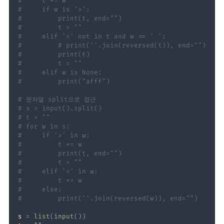
#     t += w
#     if w is '>':
#         print(t, end="")
#         t = ""
#     elif '<' not in t and w == ' ':
#         # print(''.join(reversed(t)), end="")
#         print(t)
#         t = ""
#     elif w is None:
#         print("afff")
# 문자열 split으로 접근
# s = input().split()
# t = ""
# for w in s:
#     if '>' in w:
#         t += w
#         print(t, end="")
#         t = ""
#     elif '<' in w:
#         t += w
#     else:
#         print(''.join(reversed(w)), end="")
s 
=
list
(
input
(
)
)