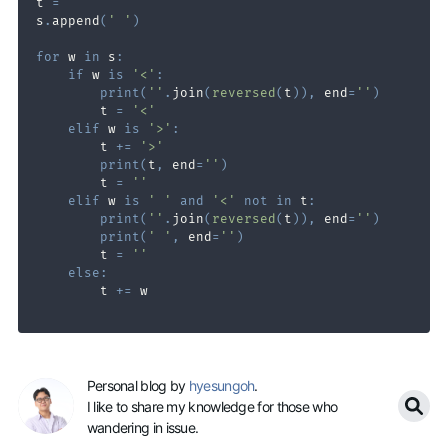
t 
=
""
s
.
append
(
' '
)
for
 w 
in
 s
:
if
 w 
is
'<'
:
print
(
''
.
join
(
reversed
(
t
)
)
,
 end
=
''
)
        t 
=
'<'
elif
 w 
is
'>'
:
        t 
+=
'>'
print
(
t
,
 end
=
''
)
        t 
=
''
elif
 w 
is
' '
and
'<'
not
in
 t
:
print
(
''
.
join
(
reversed
(
t
)
)
,
 end
=
''
)
print
(
' '
,
 end
=
''
)
        t 
=
''
else
:
        t 
+=
Personal blog by
hyesungoh
.
I like to share my knowledge for those who
wandering in issue.