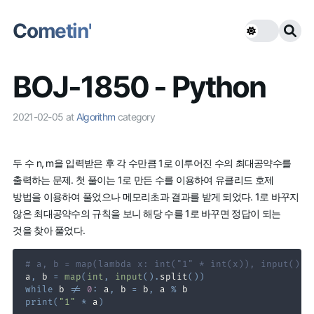
Cometin'
BOJ-1850 - Python
2021-02-05
at
Algorithm
category
두 수 n, m을 입력받은 후 각 수만큼 1로 이루어진 수의 최대공약수를
출력하는 문제. 첫 풀이는 1로 만든 수를 이용하여 유클리드 호제
방법을 이용하여 풀었으나 메모리초과 결과를 받게 되었다. 1로 바꾸지
않은 최대공약수의 규칙을 보니 해당 수를 1로 바꾸면 정답이 되는
것을 찾아 풀었다.
# a, b = map(lambda x: int("1" * int(x)), input().s
a
,
 b 
=
map
(
int
,
input
(
)
.
split
(
)
)
while
 b 
!=
0
:
 a
,
 b 
=
 b
,
 a 
%
print
(
"1"
*
 a
)