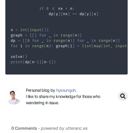
if
0
<=
 nx 
<
 n
:
                dp
[
y
]
[
nx
]
+=
 dp
[
y
]
[
x
]
n 
=
int
(
input
(
)
)
graph 
=
[
[
]
for
 _ 
in
range
(
n
)
]
dp 
=
[
[
0
for
 _ 
in
range
(
n
)
]
for
 _ 
in
range
(
n
)
]
for
 i 
in
range
(
n
)
:
 graph
[
i
]
=
list
(
map
(
int
,
input
(
)
solve
(
)
print
(
dp
[
n
-
1
]
[
n
-
1
]
)
Personal blog by
hyesungoh
.
I like to share my knowledge for those who
wandering in issue.