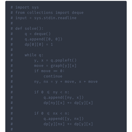
# import sys
# from collections import deque
# input = sys.stdin.readline
#
# def solve():
#     q = deque()
#     q.append([0, 0])
#     dp[0][0] = 1
#
#     while q:
#         y, x = q.popleft()
#         move = graph[y][x]
#         if move == 0:
#             continue
#         ny, nx = y + move, x + move
#
#         if 0 <= ny < n:
#             q.append([ny, x])
#             dp[ny][x] += dp[y][x]
#
#         if 0 <= nx < n:
#             q.append([y, nx])
#             dp[y][nx] += dp[y][x]
#