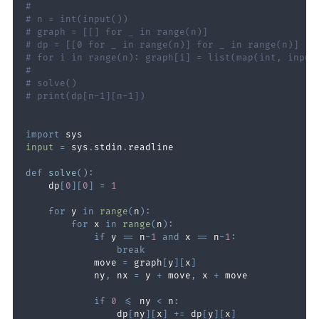
#
# n = int(input())
# graph = [[] for _ in range(n)]
# dp = [[0 for _ in range(n)] for _ in range(n)]
# for i in range(n): graph[i] = list(map(int, input
#
# solve()
# print(dp[n-1][n-1])
import
input
=
 sys
.
stdin
.
def
solve
(
)
:
    dp
[
0
]
[
0
]
=
1
for
 y 
in
range
(
n
)
:
for
 x 
in
range
(
n
)
:
if
 y 
==
 n
-
1
and
 x 
==
 n
-
1
:
break
            move 
=
 graph
[
y
]
[
x
]
            ny
,
 nx 
=
 y 
+
 move
,
 x 
+
if
0
<=
 ny 
<
 n
:
                dp
[
ny
]
[
x
]
+=
 dp
[
y
]
[
x
]