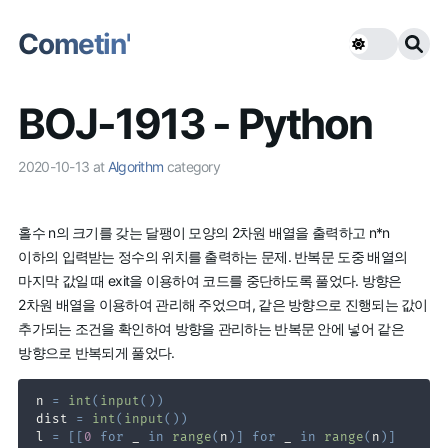
Cometin'
BOJ-1913 - Python
2020-10-13
at
Algorithm
category
홀수 n의 크기를 갖는 달팽이 모양의 2차원 배열을 출력하고 n*n
이하의 입력받는 정수의 위치를 출력하는 문제. 반복문 도중 배열의
마지막 값일 때 exit을 이용하여 코드를 중단하도록 풀었다. 방향은
2차원 배열을 이용하여 관리해 주었으며, 같은 방향으로 진행되는 값이
추가되는 조건을 확인하여 방향을 관리하는 반복문 안에 넣어 같은
방향으로 반복되게 풀었다.
n 
=
int
(
input
(
)
)
dist 
=
int
(
input
(
)
)
l 
=
[
[
0
for
 _ 
in
range
(
n
)
]
for
 _ 
in
range
(
n
)
]