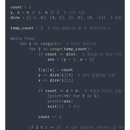
count 
=
1
y
,
 x 
=
 n 
//
2
,
 n 
//
2
# 시작 지점
dire 
=
[
[
-
1
,
0
]
,
[
0
,
1
]
,
[
1
,
0
]
,
[
0
,
-
1
]
]
# 방향
temp_count 
=
1
# 해당 방향으로 몇 번 찍어야되는지
while
True
:
for
 i 
in
range
(
4
)
:
# 4가지 방향으로
for
 j 
in
range
(
temp_count
)
:
if
 count 
==
 dist
:
# 목표일 때 좌표 저장
                ans 
=
[
y 
+
1
,
 x 
+
1
]
            l
[
y
]
[
x
]
=
            y 
+=
 dire
[
i
]
[
0
]
# 현재 방향만큼 수정
            x 
+=
 dire
[
i
]
[
1
]
if
 count 
==
 n 
*
 n
:
# 배열의 마지막 값일 때
[
print
(
*
t
)
for
 t 
in
 l
]
print
(
*
ans
)
                exit
(
1
)
# 종료
            count 
+=
1
if
 i 
%
2
==
1
:
# 같은 방향으로 진행되는 값 추가