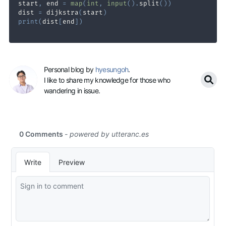
start
,
 end 
=
map
(
int
,
input
(
)
.
split
(
)
)
dist 
=
 dijkstra
(
start
)
print
(
dist
[
end
]
)
Personal blog by
hyesungoh
.
I like to share my knowledge for those who
wandering in issue.