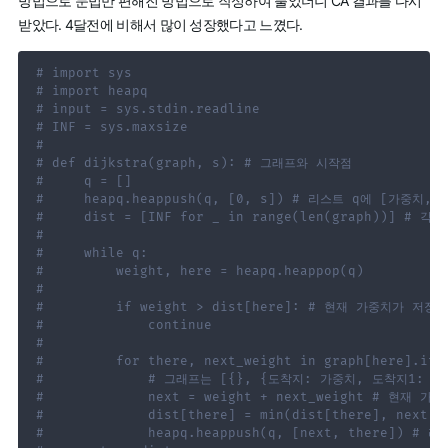
방법으로 문법만 편해진 방법으로 작성하여 풀었더니 CA 결과를 다시
받았다. 4달전에 비해서 많이 성장했다고 느꼈다.
# import sys
# import heapq
# input = sys.stdin.readline
# INF = sys.maxsize
#
# def dijkstra(graph, s): # 그래프와 시작점
#     q = []
#     heapq.heappush(q, [0, s]) # 리스트 q에 [가중
#     dist = [INF for _ in range(len(graph))]
#
#     while q:
#         weight, here = heapq.heappop(q)
#
#         if weight > dist[here]: # 현재 가중치가 
#             continue
#
#         for there, next_weight in graph[here].ite
#             # 그래프는 [{}, {도착지: 가중치, 도착지1: 
#             next = weight + next_weight # 현
#             dist[there] = min(dist[there], ne
#             heapq.heappush(q, [next, there]