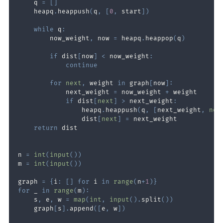
    q 
=
[
]
    heapq
.
heappush
(
q
,
[
0
,
 start
]
)
while
 q
:
        now_weight
,
 now 
=
 heapq
.
heappop
(
q
)
if
 dist
[
now
]
<
 now_weight
:
continue
for
next
,
 weight 
in
 graph
[
now
]
:
            next_weight 
=
 now_weight 
+
if
 dist
[
next
]
>
 next_weight
:
                heapq
.
heappush
(
q
,
[
next_weight
,
nex
                dist
[
next
]
=
return
n 
=
int
(
input
(
)
)
m 
=
int
(
input
(
)
)
graph 
=
{
i
:
[
]
for
 i 
in
range
(
n
+
1
)
}
for
 _ 
in
range
(
m
)
:
    s
,
 e
,
 w 
=
map
(
int
,
input
(
)
.
split
(
)
)
    graph
[
s
]
.
append
(
[
e
,
 w
]
)