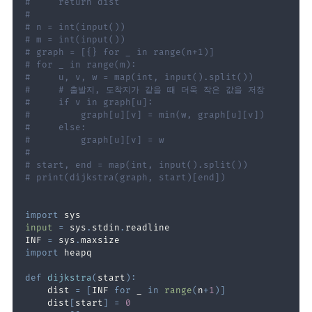
#     return dist
#
# n = int(input())
# m = int(input())
# graph = [{} for _ in range(n+1)]
# for _ in range(m):
#     u, v, w = map(int, input().split())
#     # 출발지, 도착지가 같을 때 더욱 작은 값을 저장
#     if v in graph[u]:
#         graph[u][v] = min(w, graph[u][v])
#     else:
#         graph[u][v] = w
#
# start, end = map(int, input().split())
# print(dijkstra(graph, start)[end])
import
input
=
 sys
.
stdin
.
INF 
=
 sys
.
import
def
dijkstra
(
start
)
:
    dist 
=
[
INF 
for
 _ 
in
range
(
n
+
1
)
]
    dist
[
start
]
=
0