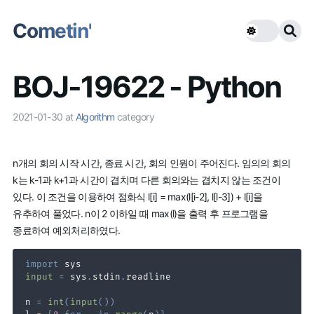
Cometin'
BOJ-19622 - Python
2021-01-30
at
Algorithm
category
n개의 회의 시작 시간, 종료 시간, 회의 인원이 주어진다. 임의의 회의
k는 k-1과 k+1과 시간이 겹치며 다른 회의와는 겹치지 않는 조건이
있다. 이 조건을 이용하여 점화식 l[i] = max(l[i-2], l[l-3]) + l[i]을
유추하여 풀었다. n이 2 이하일 때 max(l)을 출력 후 프로그램을
종료하여 예외처리하였다.
import
input
=
 sys
.
stdin
.
n 
=
int
(
input
(
)
)