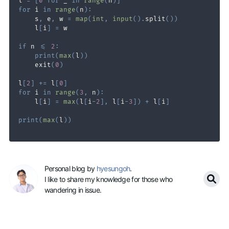
l 
=
[
0
for
 _ 
in
range
(
n
)
]
for
 i 
in
range
(
n
)
:
    s
,
 e
,
 w 
=
map
(
int
,
input
(
)
.
split
(
)
)
    l
[
i
]
=
if
 n 
<=
2
:
print
(
max
(
l
)
)
    exit
(
0
)
l
[
2
]
+=
 l
[
0
]
for
 i 
in
range
(
3
,
 n
)
:
    l
[
i
]
=
max
(
l
[
i
-
2
]
,
 l
[
i
-
3
]
)
+
 l
[
i
]
print
(
max
(
l
)
)
Personal blog by
hyesungoh
.
I like to share my knowledge for those who
wandering in issue.