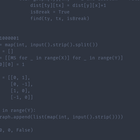
           dist[ty][tx] = dist[y][x]+1
           isBreak = True
           find(ty, tx, isBreak)
1000001
= map(int, input().strip().split())
 = []
= [[MS for _ in range(X)] for _ in range(Y)]
0][0] = 1
 = [[0, 1],
    [0, -1],
    [1, 0],
    [-1, 0]]
 in range(Y):
raph.append(list(map(int, input().strip())))
0, 0, False)