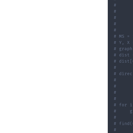
#      
#      
#      
#
#
# MS = 
# Y, X 
# graph
# dist 
# dist[
#
# direc
#      
#      
#      
#
# for i
#     g
#
# find(
#