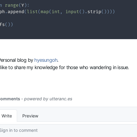
n
range
(
Y
)
:
ph
.
append
(
list
(
map
(
int
,
input
(
)
.
strip
(
)
)
)
)
fs
(
)
)
Personal blog by
hyesungoh
.
 like to share my knowledge for those who wandering in issue.