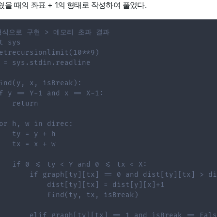
쉈을 때의 좌표 + 1의 형태로 작성하여 풀었다.
형식으로 구현 > 메모리 초과 결과
t sys
etrecursionlimit(10**9)
 = sys.stdin.readline
ind(y, x, isBreak):
f y == Y-1 and x == X-1:
   return
or h, w in direc:
   ty = y + h
   tx = x + w
   if 0 <= ty < Y and 0 <= tx < X:
       if graph[ty][tx] == 0 and dist[ty][tx] > di
           dist[ty][tx] = dist[y][x]+1
           find(ty, tx, isBreak)
       elif graph[ty][tx] == 1 and isBreak == Fals