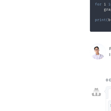
for
 i 
i
    gra
print
(
b
I