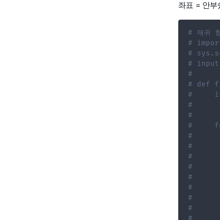
좌표 = 안부
# 재귀 
# impor
# sys.s
# input
#
# def f
#     i
#      
#
#     f
#      
#      
#
#      
#      
#      
#      
#
#      