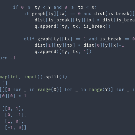
if
0
<=
 ty 
<
 Y 
and
0
<=
 tx 
<
 X
:
if
 graph
[
ty
]
[
tx
]
==
0
and
 dist
[
is_break
]
[
             dist
[
is_break
]
[
ty
]
[
tx
]
=
 dist
[
is_brea
             q
.
append
(
[
ty
,
 tx
,
 is_break
]
)
elif
 graph
[
ty
]
[
tx
]
==
1
and
 is_break 
==
0
             dist
[
1
]
[
ty
]
[
tx
]
=
 dist
[
0
]
[
y
]
[
x
]
+
1
             q
.
append
(
[
ty
,
 tx
,
1
]
)
urn
-
1
map
(
int
,
input
(
)
.
split
(
)
)
[
]
[
[
[
0
for
 _ 
in
range
(
X
)
]
for
 _ 
in
range
(
Y
)
]
for
 _ 
i
[
0
]
[
0
]
=
1
[
[
0
,
1
]
,
[
0
,
-
1
]
,
[
1
,
0
]
,
[
-
1
,
0
]
]