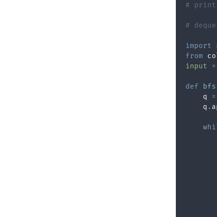
# print
# dequ
import
from
 co
input
=
def
bfs
    q 
=
    q
.
a
whi
       
       
       