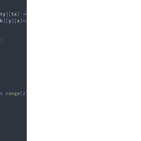
ty
]
[
tx
]
==
0
:
k
]
[
y
]
[
x
]
+
1
:
n
range
(
2
)
]