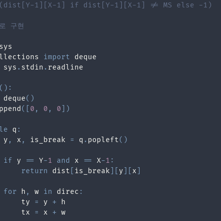
(dist[Y-1][X-1] if dist[Y-1][X-1] != MS else -1)
e로 구현
llections 
import
 sys
.
stdin
.
(
)
:
 deque
(
)
ppend
(
[
0
,
0
,
0
]
)
le
 q
:
 y
,
 x
,
 is_break 
=
 q
.
popleft
(
)
if
 y 
==
 Y
-
1
and
 x 
==
 X
-
1
:
return
 dist
[
is_break
]
[
y
]
[
x
]
for
 h
,
 w 
in
 direc
:
     ty 
=
 y 
+
     tx 
=
 x 
+