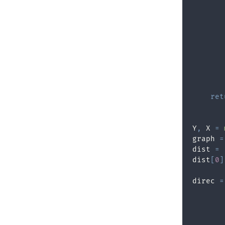
       
       
       
       
ret
Y
,
 X 
=
graph 
=
dist 
=
dist
[
0
]
direc 
=