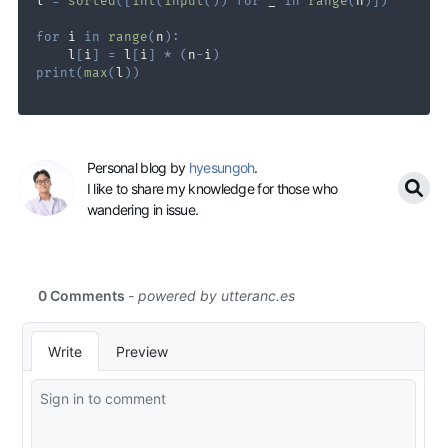
l 
=
sorted
(
[
int
(
input
(
)
)
for
 _ 
in
range
(
n
)
]
)
for
 i 
in
range
(
n
)
:
    l
[
i
]
=
 l
[
i
]
*
(
n
-
i
)
print
(
max
(
l
)
)
Personal blog by
hyesungoh
.
I like to share my knowledge for those who
wandering in issue.