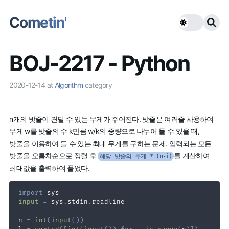
Cometin'
BOJ-2217 - Python
2020-12-14
at
Algorithm
category
n개의 밧줄이 견딜 수 있는 무게가 주어진다. 밧줄은 여러줄 사용하여
무게 w를 밧줄의 수 k만큼 w/k의 중량으로 나누어 들 수 있을 때,
밧줄을 이용하여 들 수 있는 최대 무게를 구하는 문제. 입력되는 모든
밧줄을 오름차순으로 정렬 후
를 계산하여
해당 밧줄의 무게 * (n-i)
최대값을 출력하여 풀었다.
import
input
=
 sys
.
stdin
.
n 
=
int
(
input
(
)
)