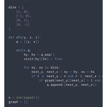
dire 
=
[
[
1
,
0
]
,
[
-
1
,
0
]
,
[
0
,
1
]
,
[
0
,
-
1
]
]
def
dfs
(
y
,
 x
,
 i
)
:
    q 
=
[
[
y
,
 x
]
]
while
 q
:
        hy
,
 hx 
=
 q
.
pop
(
)
        visit
[
hy
]
[
hx
]
=
True
for
 ny
,
 nx 
in
 dire
:
            next_y
,
 next_x 
=
 ny 
+
 hy
,
 nx 
+
if
0
<=
 next_y 
<
 n 
and
0
<=
 next_x 
<
 n
:
if
 graph
[
next_y
]
[
next_x
]
>
 i 
and
no
                    q
.
append
(
[
next_y
,
 next_x
]
)
n 
=
int
(
input
(
)
)
graph 
=
[
]