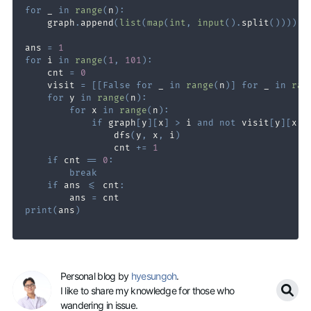
for
 _ 
in
range
(
n
)
:
    graph
.
append
(
list
(
map
(
int
,
input
(
)
.
split
(
)
)
)
)
ans 
=
1
for
 i 
in
range
(
1
,
101
)
:
    cnt 
=
0
    visit 
=
[
[
False
for
 _ 
in
range
(
n
)
]
for
 _ 
in
ran
for
 y 
in
range
(
n
)
:
for
 x 
in
range
(
n
)
:
if
 graph
[
y
]
[
x
]
>
 i 
and
not
 visit
[
y
]
[
x
]
:
                dfs
(
y
,
 x
,
 i
)
                cnt 
+=
1
if
 cnt 
==
0
:
break
if
 ans 
<=
 cnt
:
        ans 
=
print
(
ans
)
Personal blog by
hyesungoh
.
I like to share my knowledge for those who
wandering in issue.