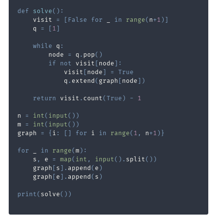
def
solve
(
)
:
    visit 
=
[
False
for
 _ 
in
range
(
n
+
1
)
]
    q 
=
[
1
]
while
 q
:
        node 
=
 q
.
pop
(
)
if
not
 visit
[
node
]
:
            visit
[
node
]
=
True
            q
.
extend
(
graph
[
node
]
)
return
 visit
.
count
(
True
)
-
1
n 
=
int
(
input
(
)
)
m 
=
int
(
input
(
)
)
graph 
=
{
i
:
[
]
for
 i 
in
range
(
1
,
 n
+
1
)
}
for
 _ 
in
range
(
m
)
:
    s
,
 e 
=
map
(
int
,
input
(
)
.
split
(
)
)
    graph
[
s
]
.
append
(
e
)
    graph
[
e
]
.
append
(
s
)
print
(
solve
(
)
)