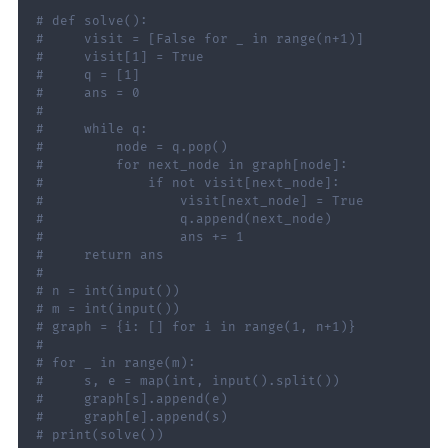
# def solve():
#     visit = [False for _ in range(n+1)]
#     visit[1] = True
#     q = [1]
#     ans = 0
#
#     while q:
#         node = q.pop()
#         for next_node in graph[node]:
#             if not visit[next_node]:
#                 visit[next_node] = True
#                 q.append(next_node)
#                 ans += 1
#     return ans
#
# n = int(input())
# m = int(input())
# graph = {i: [] for i in range(1, n+1)}
#
# for _ in range(m):
#     s, e = map(int, input().split())
#     graph[s].append(e)
#     graph[e].append(s)
# print(solve())