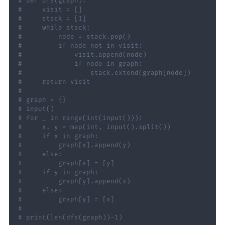
# def dfs(graph):
#     visit = []
#     stack = [1]
#     while stack:
#         node = stack.pop()
#         if node not in visit:
#             visit.append(node)
#             if node in graph:
#                 stack.extend(graph[node])
#     return visit
#
# graph = {}
# input()
# for _ in range(int(input())):
#     x, y = map(int, input().split())
#     if x in graph:
#         graph[x].append(y)
#     else:
#         graph[x] = [y]
#     if y in graph:
#         graph[y].append(x)
#     else:
#         graph[y] = [x]
#
# print(len(dfs(graph))-1)