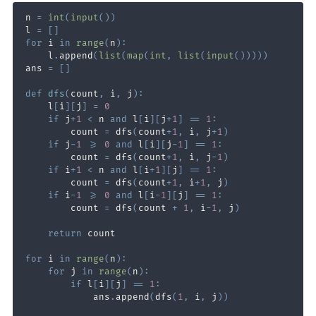
n 
=
int
(
input
(
)
)
l 
=
[
]
for
 i 
in
range
(
n
)
:
    l
.
append
(
list
(
map
(
int
,
list
(
input
(
)
)
)
)
)
ans 
=
[
]
def
dfs
(
count
,
 i
,
 j
)
:
    l
[
i
]
[
j
]
=
0
if
 j
+
1
<
 n 
and
 l
[
i
]
[
j
+
1
]
==
1
:
        count 
=
 dfs
(
count
+
1
,
 i
,
 j
+
1
)
if
 j
-
1
>=
0
and
 l
[
i
]
[
j
-
1
]
==
1
:
        count 
=
 dfs
(
count
+
1
,
 i
,
 j
-
1
)
if
 i
+
1
<
 n 
and
 l
[
i
+
1
]
[
j
]
==
1
:
        count 
=
 dfs
(
count
+
1
,
 i
+
1
,
 j
)
if
 i
-
1
>=
0
and
 l
[
i
-
1
]
[
j
]
==
1
:
        count 
=
 dfs
(
count 
+
1
,
 i
-
1
,
 j
)
return
for
 i 
in
range
(
n
)
:
for
 j 
in
range
(
n
)
:
if
 l
[
i
]
[
j
]
==
1
:
            ans
.
append
(
dfs
(
1
,
 i
,
 j
)
)