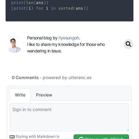
print
(
len
(
ans
)
)
[
print
(
i
)
for
 i 
in
sorted
(
ans
)
]
Personal blog by
hyesungoh
.
I like to share my knowledge for those who
wandering in issue.