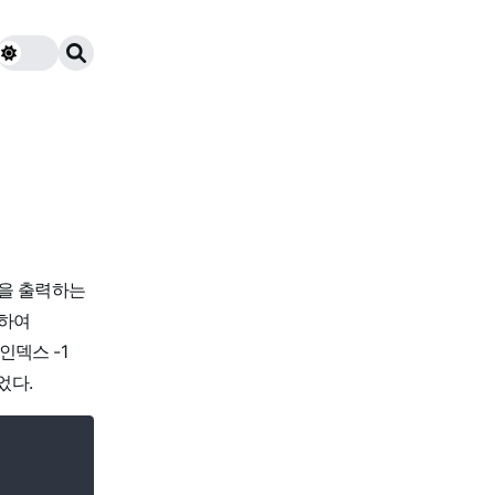
곱을 출력하는
곱하여
인덱스 -1
었다.