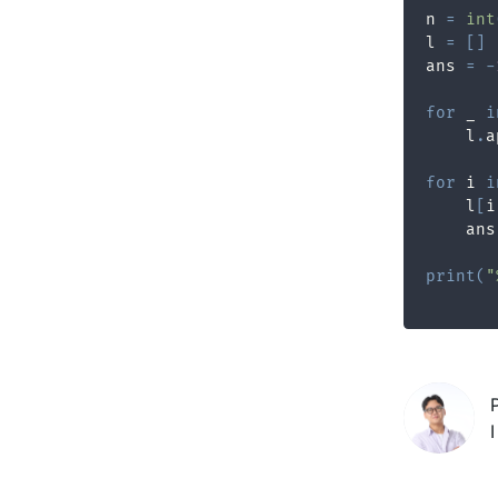
n 
=
int
l 
=
[
]
ans 
=
-
for
 _ 
i
    l
.
a
for
 i 
i
    l
[
i
    ans
print
(
"
I