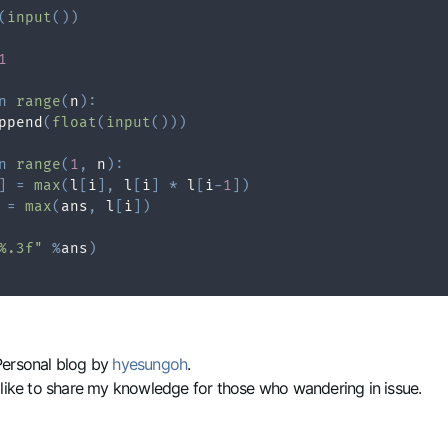
(
input
(
)
)
1
n
range
(
n
)
:
ppend
(
float
(
input
(
)
)
)
n
range
(
1
,
 n
)
:
]
=
max
(
l
[
i
]
,
 l
[
i
]
*
 l
[
i
-
1
]
)
 
=
max
(
ans
,
 l
[
i
]
)
%.3f"
%
ans
)
Personal blog by
hyesungoh
.
 like to share my knowledge for those who wandering in issue.