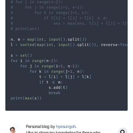
# for i in range(n-2):
#     for j in range(i+1, n-1):
#         for k in range(j+1, n):
#             if l[i] + l[j] + l[k] <= m:
#                 ans = max(ans, l[i] + l[j] + l[k]
# print(ans)
n
,
 m 
=
map
(
int
,
input
(
)
.
split
(
)
)
l 
=
sorted
(
map
(
int
,
input
(
)
.
split
(
)
)
,
 reverse
=
True
)
s 
=
set
(
)
for
 i 
in
range
(
n
-
2
)
:
for
 j 
in
range
(
i
+
1
,
 n
-
1
)
:
for
 k 
in
range
(
j
+
1
,
 n
)
:
            t 
=
 l
[
i
]
+
 l
[
j
]
+
 l
[
k
]
if
 t 
<=
 m
:
                s
.
add
(
t
)
break
print
(
max
(
s
)
)
Personal blog by
hyesungoh
.
I like to share my knowledge for those who