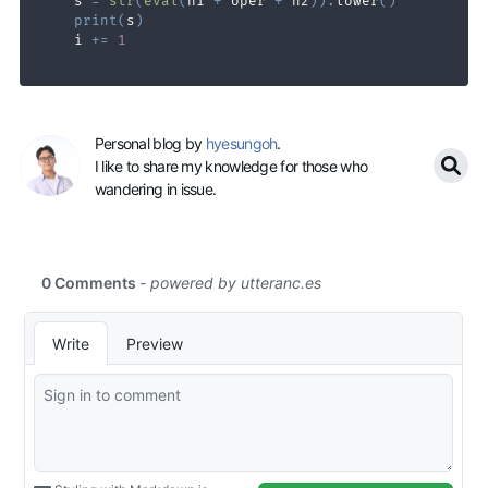
    s 
=
str
(
eval
(
n1 
+
 oper 
+
 n2
)
)
.
lower
(
)
print
(
s
)
    i 
+=
1
Personal blog by
hyesungoh
.
I like to share my knowledge for those who
wandering in issue.