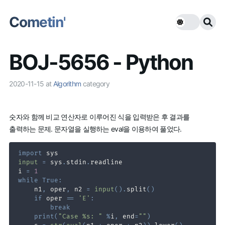
Cometin'
BOJ-5656 - Python
2020-11-15
at
Algorithm
category
숫자와 함께 비교 연산자로 이루어진 식을 입력받은 후 결과를
출력하는 문제. 문자열을 실행하는 eval을 이용하여 풀었다.
import
input
=
 sys
.
stdin
.
i 
=
1
while
True
:
    n1
,
 oper
,
 n2 
=
input
(
)
.
split
(
)
if
 oper 
==
'E'
:
break
print
(
"Case %s: "
%
i
,
 end
=
""
)