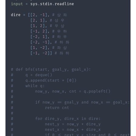
input
=
 sys
.
stdin
.
dire 
=
[
[
2
,
-
1
]
,
# 상 좌
[
2
,
1
]
,
# 상 우
[
1
,
2
]
,
# 우 상
[
-
1
,
2
]
,
# 우 하
[
-
2
,
1
]
,
# 하 우
[
-
2
,
-
1
]
,
# 하 좌
[
1
,
-
2
]
,
# 좌 상
[
-
1
,
-
2
]
]
# 좌 하
# def bfs(start, goal_y, goal_x):
#     q = deque()
#     q.append(start + [0])
#     while q:
#         now_y, now_x, cnt = q.popleft()
#
#         if now_y == goal_y and now_x == goal_x:
#             return cnt
#
#         for dire_y, dire_x in dire:
#             next_y = now_y + dire_y
#             next_x = now_x + dire_x
#             if 0 <= next_y < size and 0 <= next_x