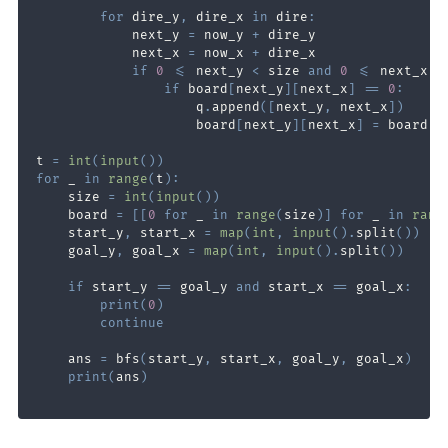
for
 dire_y
,
 dire_x 
in
 dire
:
            next_y 
=
 now_y 
+
            next_x 
=
 now_x 
+
if
0
<=
 next_y 
<
 size 
and
0
<=
 next_x 
<
if
 board
[
next_y
]
[
next_x
]
==
0
:
                    q
.
append
(
[
next_y
,
 next_x
]
)
                    board
[
next_y
]
[
next_x
]
=
 board
[
n
t 
=
int
(
input
(
)
)
for
 _ 
in
range
(
t
)
:
    size 
=
int
(
input
(
)
)
    board 
=
[
[
0
for
 _ 
in
range
(
size
)
]
for
 _ 
in
rang
    start_y
,
 start_x 
=
map
(
int
,
input
(
)
.
split
(
)
)
    goal_y
,
 goal_x 
=
map
(
int
,
input
(
)
.
split
(
)
)
if
 start_y 
==
 goal_y 
and
 start_x 
==
 goal_x
:
print
(
0
)
continue
    ans 
=
 bfs
(
start_y
,
 start_x
,
 goal_y
,
 goal_x
)
print
(
ans
)