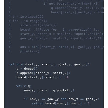
#                 if not board[next_y][next_x]:
#                     q.append([next_y, next_x, cnt
#                     board[next_y][next_x] = True
# t = int(input())
# for _ in range(t):
#     size = int(input())
#     board = [[False for _ in range(size)] for _ i
#     start_y, start_x = map(int, input().split())
#     goal_y, goal_x = map(int, input().split())
#
#     ans = bfs([start_y, start_x], goal_y, goal_x)
#     print(ans)
def
bfs
(
start_y
,
 start_x
,
 goal_y
,
 goal_x
)
:
    q 
=
 deque
(
)
    q
.
append
(
[
start_y
,
 start_x
]
)
    board
[
start_y
]
[
start_x
]
=
1
while
 q
:
        now_y
,
 now_x 
=
 q
.
popleft
(
)
if
 now_y 
==
 goal_y 
and
 now_x 
==
 goal_x
:
return
 board
[
now_y
]
[
now_x
]
-
1