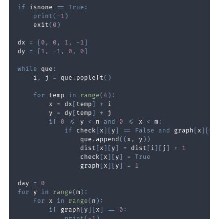
if
 isnone 
==
True
:
print
(
-
1
)
    exit
(
0
)
dx 
=
[
0
,
0
,
1
,
-
1
]
dy 
=
[
1
,
-
1
,
0
,
0
]
while
 que
:
    i
,
 j 
=
 que
.
popleft
(
)
for
 temp 
in
range
(
4
)
:
        x 
=
 dx
[
temp
]
+
        y 
=
 dy
[
temp
]
+
if
0
<=
 y 
<
 n 
and
0
<=
 x 
<
 m
:
if
 check
[
x
]
[
y
]
==
False
and
 graph
[
x
]
[
y
]
                que
.
append
(
(
x
,
 y
)
)
                dist
[
x
]
[
y
]
=
 dist
[
i
]
[
j
]
+
1
                check
[
x
]
[
y
]
=
True
                graph
[
x
]
[
y
]
=
1
day 
=
0
for
 y 
in
range
(
m
)
:
for
 x 
in
range
(
n
)
:
if
 graph
[
y
]
[
x
]
==
0
:
print
(
-
1
)