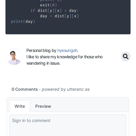
            exit
(
0
)
if
 dist
[
y
]
[
x
]
>
 day
:
            day 
=
 dist
[
y
]
[
x
]
print
(
day
)
Personal blog by
hyesungoh
.
I like to share my knowledge for those who
wandering in issue.