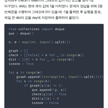
상하좌우 check가 false이며 그래프의 값이 0인 요소를 찾아 1로
바꾸었다. dist는 현재 큐의 값에 1을 더하였다. 문제의 정답을 위해 2중
반복문을 수행하여 그래프에 0이 있을 때 -1을 출력한 후 실행을 종료,
제일 큰 dist의 값을 day에 저장하여 출력하여 풀었다.
from
 collections 
import
que 
=
 deque
(
)
n
,
 m 
=
map
(
int
,
input
(
)
.
split
(
)
)
graph 
=
[
]
check 
=
[
[
False
]
*
 n 
for
 _ 
in
range
(
m
)
]
dist 
=
[
[
0
]
*
 n 
for
 _ 
in
range
(
m
)
]
isnone 
=
True
for
 y 
in
range
(
m
)
:
    graph
.
append
(
list
(
map
(
int
,
input
(
)
.
split
(
)
)
)
)
for
 x 
in
range
(
n
)
:
if
 graph
[
y
]
[
x
]
==
1
:
            que
.
append
(
(
y
,
 x
)
)
            check
[
y
]
[
x
]
=
True
            dist
[
y
]
[
x
]
=
0
            isnone 
=
False