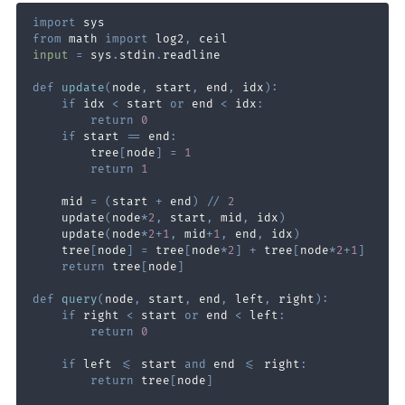
import
from
 math 
import
 log2
,
input
=
 sys
.
stdin
.
def
update
(
node
,
 start
,
 end
,
 idx
)
:
if
 idx 
<
 start 
or
 end 
<
 idx
:
return
0
if
 start 
==
 end
:
        tree
[
node
]
=
1
return
1
    mid 
=
(
start 
+
 end
)
//
2
    update
(
node
*
2
,
 start
,
 mid
,
 idx
)
    update
(
node
*
2
+
1
,
 mid
+
1
,
 end
,
 idx
)
    tree
[
node
]
=
 tree
[
node
*
2
]
+
 tree
[
node
*
2
+
1
]
return
 tree
[
node
]
def
query
(
node
,
 start
,
 end
,
 left
,
 right
)
:
if
 right 
<
 start 
or
 end 
<
 left
:
return
0
if
 left 
<=
 start 
and
 end 
<=
 right
:
return
 tree
[
node
]