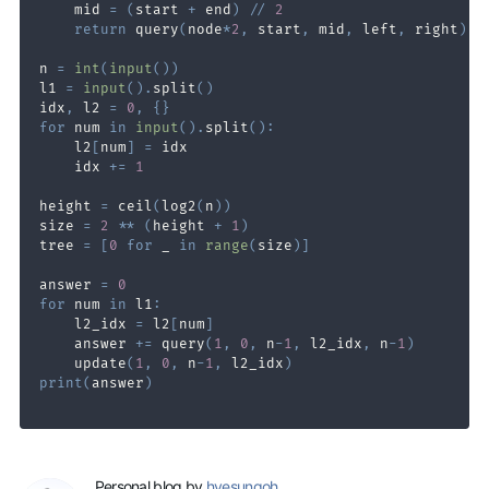
    mid 
=
(
start 
+
 end
)
//
2
return
 query
(
node
*
2
,
 start
,
 mid
,
 left
,
 right
)
+
n 
=
int
(
input
(
)
)
l1 
=
input
(
)
.
split
(
)
idx
,
 l2 
=
0
,
{
}
for
 num 
in
input
(
)
.
split
(
)
:
    l2
[
num
]
=
    idx 
+=
1
height 
=
 ceil
(
log2
(
n
)
)
size 
=
2
**
(
height 
+
1
)
tree 
=
[
0
for
 _ 
in
range
(
size
)
]
answer 
=
0
for
 num 
in
 l1
:
    l2_idx 
=
 l2
[
num
]
    answer 
+=
 query
(
1
,
0
,
 n
-
1
,
 l2_idx
,
 n
-
1
)
    update
(
1
,
0
,
 n
-
1
,
 l2_idx
)
print
(
answer
)
Personal blog by
hyesungoh
.