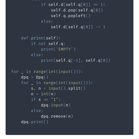
if
 self
.
d
[
self
.
q
[
0
]
]
==
1
:
                self
.
d
.
pop
(
self
.
q
[
0
]
)
                self
.
q
.
popleft
(
)
else
:
                self
.
d
[
self
.
q
[
0
]
]
-=
1
def
print
(
self
)
:
if
not
 self
.
q
:
print
(
'EMPTY'
)
else
:
print
(
self
.
q
[
-
1
]
,
 self
.
q
[
0
]
)
for
 _ 
in
range
(
int
(
input
(
)
)
)
:
    dpq 
=
 Dpq
(
)
for
 _ 
in
range
(
int
(
input
(
)
)
)
:
        s
,
 n 
=
input
(
)
.
split
(
)
        n 
=
int
(
n
)
if
 s 
==
"I"
:
            dpq
.
input
(
n
)
else
:
            dpq
.
remove
(
n
)
    dpq
.
print
(
)