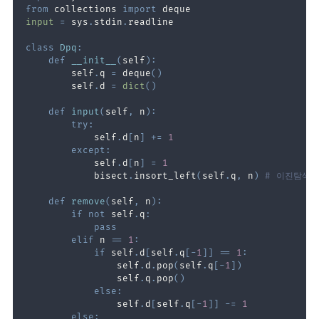
from
 collections 
import
input
=
 sys
.
stdin
.
class
Dpq
:
def
__init__
(
self
)
:
        self
.
q 
=
 deque
(
)
        self
.
d 
=
dict
(
)
def
input
(
self
,
 n
)
:
try
:
            self
.
d
[
n
]
+=
1
except
:
            self
.
d
[
n
]
=
1
            bisect
.
insort_left
(
self
.
q
,
 n
)
# 이진탐색
def
remove
(
self
,
 n
)
:
if
not
 self
.
q
:
pass
elif
 n 
==
1
:
if
 self
.
d
[
self
.
q
[
-
1
]
]
==
1
:
                self
.
d
.
pop
(
self
.
q
[
-
1
]
)
                self
.
q
.
pop
(
)
else
:
                self
.
d
[
self
.
q
[
-
1
]
]
-=
1
else
: