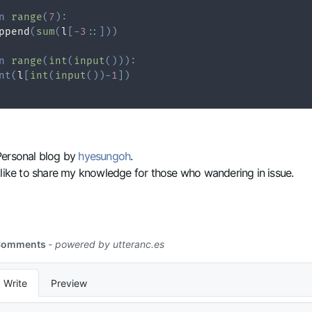
n
range
(
7
)
:
ppend
(
sum
(
l
[
-
3
:
:
]
)
)
n
range
(
int
(
input
(
)
)
)
:
nt
(
l
[
int
(
input
(
)
)
-
1
]
)
Personal blog by
hyesungoh
.
 like to share my knowledge for those who wandering in issue.