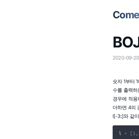
Comet
BOJ
2020-09-20
숫자 1부터 
수를 출력하는 
경우에 적용하
더하면 4의 
l[-3::]
l 
=
[
1
,