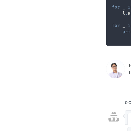
for
 _ 
i
    l
.
a
for
 _ 
i
pri
I