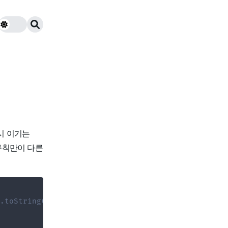
 시 이기는
규칙만이 다른
.toString().split("\n");