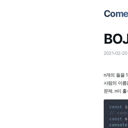
Comet
BOJ
2021-02-20
n개의 돌을 
사람의 이름
문제. n이 
const
 i
// cons
const
 n
console