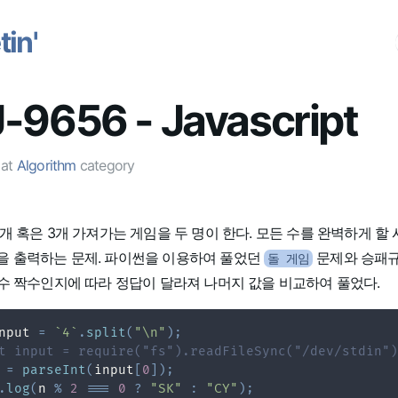
in'
-9656 - Javascript
at
Algorithm
category
1개 혹은 3개 가져가는 게임을 두 명이 한다. 모든 수를 완벽하게 할
을 출력하는 문제. 파이썬을 이용하여 풀었던
문제와 승패
돌 게임
홀수 짝수인지에 따라 정답이 달라져 나머지 값을 비교하여 풀었다.
nput 
=
`
4
`
.
split
(
"\n"
)
;
t input = require("fs").readFileSync("/dev/stdin")
 
=
parseInt
(
input
[
0
]
)
;
.
log
(
n 
%
2
===
0
?
"SK"
:
"CY"
)
;