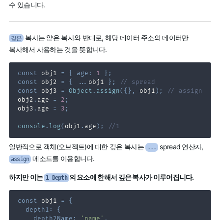
수 있습니다.
복사는 얕은 복사와 반대로, 해당 데이터 주소의 데이터만
깊은
복사해서 사용하는 것을 뜻합니다.
const
 obj1 
=
{
age
:
1
}
;
const
 obj2 
=
{
...
obj1 
}
;
// spread
const
 obj3 
=
Object
.
assign
(
{
}
,
 obj1
)
;
// assign
obj2
.
age
=
2
;
obj3
.
age
=
3
;
console
.
log
(
obj1
.
age
)
;
//1
일반적으로 객체(오브젝트)에 대한 깊은 복사는
spread 연산자,
...
메소드를 이용합니다.
assign
하지만 이는
의 요소에 한해서 깊은 복사가 이루어집니다.
1 Depth
const
 obj1 
=
{
depth1
:
{
depth2Name
:
'name'
,