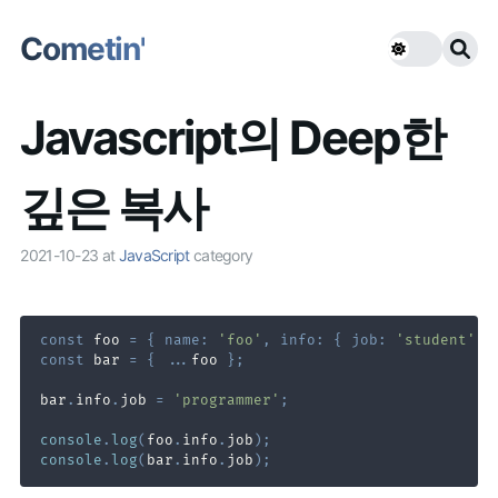
Cometin'
Javascript의 Deep한
깊은 복사
2021-10-23
at
JavaScript
category
const
 foo 
=
{
name
:
'foo'
,
info
:
{
job
:
'student'
}
const
 bar 
=
{
...
foo 
}
;
bar
.
info
.
job
=
'programmer'
;
console
.
log
(
foo
.
info
.
job
)
;
console
.
log
(
bar
.
info
.
job
)
;