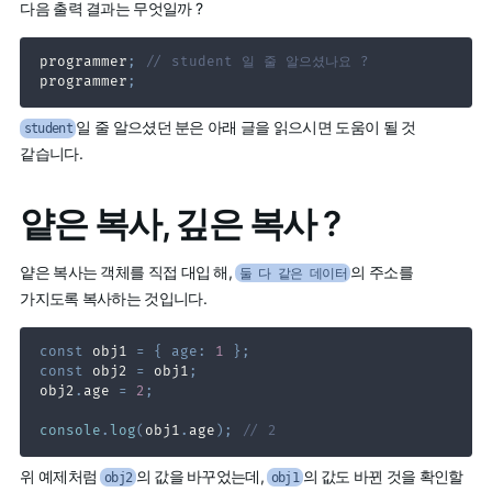
다음 출력 결과는 무엇일까 ?
programmer
;
// student 일 줄 알으셨나요 ?
programmer
;
일 줄 알으셨던 분은 아래 글을 읽으시면 도움이 될 것
student
같습니다.
얕은 복사, 깊은 복사 ?
얕은 복사는 객체를 직접 대입 해,
의 주소를
둘 다 같은 데이터
가지도록 복사하는 것입니다.
const
 obj1 
=
{
age
:
1
}
;
const
 obj2 
=
 obj1
;
obj2
.
age
=
2
;
console
.
log
(
obj1
.
age
)
;
// 2
위 예제처럼
의 값을 바꾸었는데,
의 값도 바뀐 것을 확인할
obj2
obj1