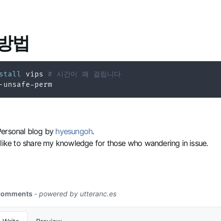
 방법
stall
 vips 
# 시간이 꽤 걸립니다
Personal blog by
hyesungoh
.
 like to share my knowledge for those who wandering in issue.