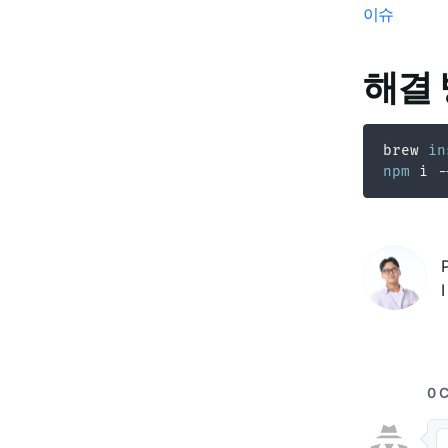
이슈
해결
brew 
in
npm
I