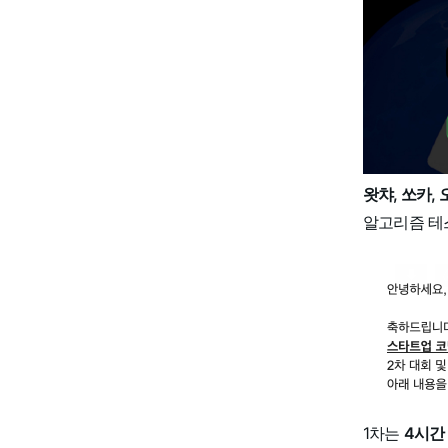
왓챠, 쏘카,
알고리즘 테
1차는
4시간